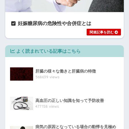
妊娠糖尿病の危険性や合併症とは
よく読まれている記事はこちら
肝臓の様々な働きと肝臓病の特徴
568639 views
高血圧の正しい知識を知って予防改善
477158 views
病気の原因となっている場合の動悸を見極め