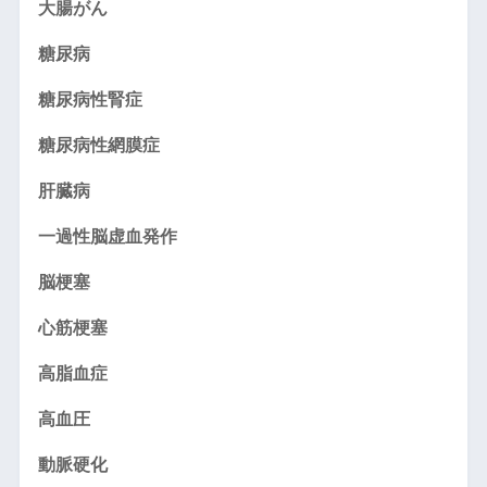
大腸がん
糖尿病
糖尿病性腎症
糖尿病性網膜症
肝臓病
一過性脳虚血発作
脳梗塞
心筋梗塞
高脂血症
高血圧
動脈硬化