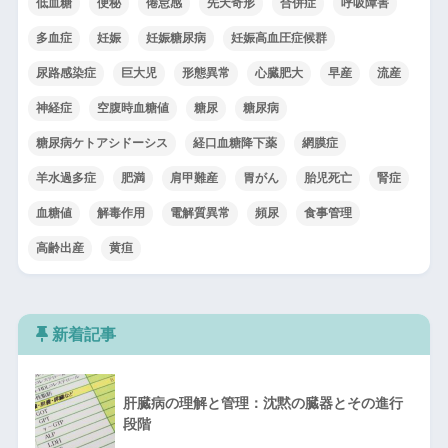
低血糖
便秘
倦怠感
先天奇形
合併症
呼吸障害
多血症
妊娠
妊娠糖尿病
妊娠高血圧症候群
尿路感染症
巨大児
形態異常
心臓肥大
早産
流産
神経症
空腹時血糖値
糖尿
糖尿病
糖尿病ケトアシドーシス
経口血糖降下薬
網膜症
羊水過多症
肥満
肩甲難産
胃がん
胎児死亡
腎症
血糖値
解毒作用
電解質異常
頻尿
食事管理
高齢出産
黄疸
新着記事
肝臓病の理解と管理：沈黙の臓器とその進行
段階