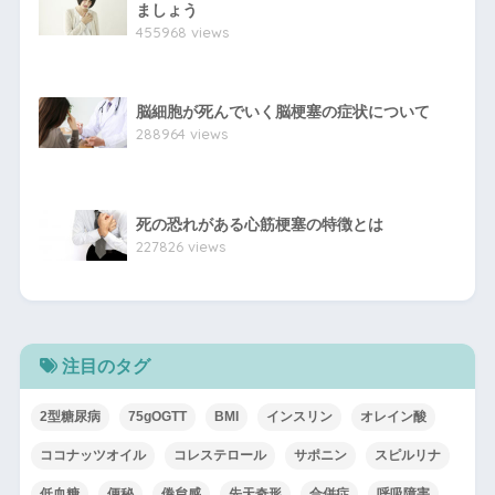
ましょう
455968 views
脳細胞が死んでいく脳梗塞の症状について
288964 views
死の恐れがある心筋梗塞の特徴とは
227826 views
注目のタグ
2型糖尿病
75gOGTT
BMI
インスリン
オレイン酸
ココナッツオイル
コレステロール
サポニン
スピルリナ
低血糖
便秘
倦怠感
先天奇形
合併症
呼吸障害