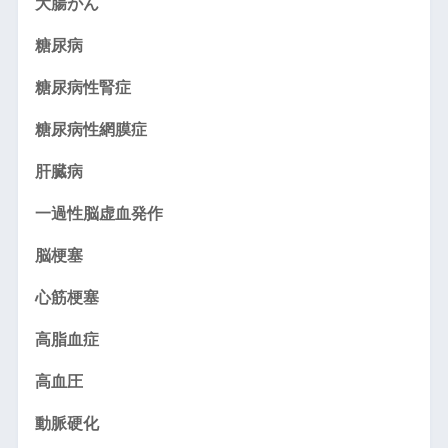
大腸がん
糖尿病
糖尿病性腎症
糖尿病性網膜症
肝臓病
一過性脳虚血発作
脳梗塞
心筋梗塞
高脂血症
高血圧
動脈硬化