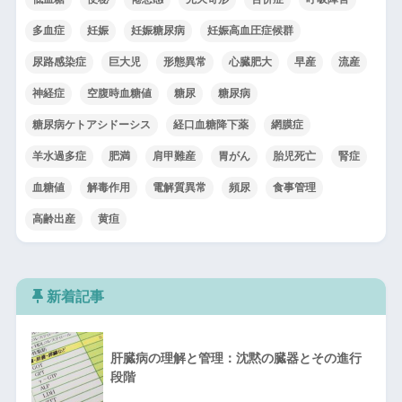
多血症
妊娠
妊娠糖尿病
妊娠高血圧症候群
尿路感染症
巨大児
形態異常
心臓肥大
早産
流産
神経症
空腹時血糖値
糖尿
糖尿病
糖尿病ケトアシドーシス
経口血糖降下薬
網膜症
羊水過多症
肥満
肩甲難産
胃がん
胎児死亡
腎症
血糖値
解毒作用
電解質異常
頻尿
食事管理
高齢出産
黄疸
新着記事
肝臓病の理解と管理：沈黙の臓器とその進行
段階