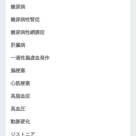
糖尿病
糖尿病性腎症
糖尿病性網膜症
肝臓病
一過性脳虚血発作
脳梗塞
心筋梗塞
高脂血症
高血圧
動脈硬化
ジストニア