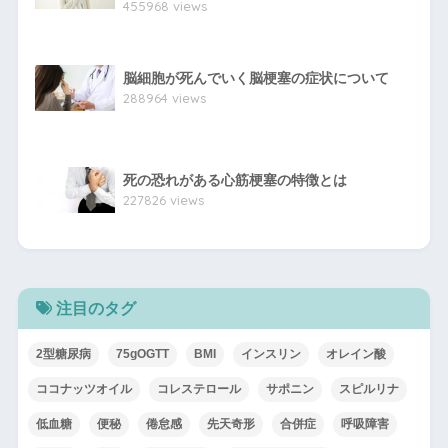
455968 views
脳細胞が死んでいく脳梗塞の症状について
288964 views
死の恐れがある心筋梗塞の特徴とは
227826 views
注目のタグ
2型糖尿病
75gOGTT
BMI
インスリン
オレイン酸
ココナッツオイル
コレステロール
サポニン
スピルリナ
低血糖
便秘
倦怠感
先天奇形
合併症
呼吸障害