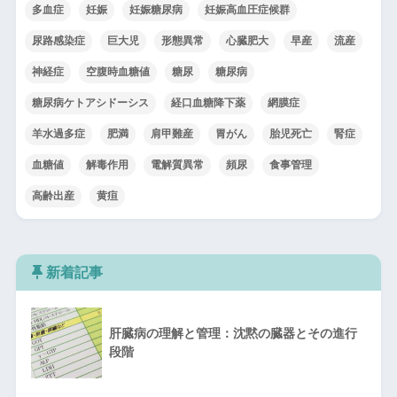
多血症
妊娠
妊娠糖尿病
妊娠高血圧症候群
尿路感染症
巨大児
形態異常
心臓肥大
早産
流産
神経症
空腹時血糖値
糖尿
糖尿病
糖尿病ケトアシドーシス
経口血糖降下薬
網膜症
羊水過多症
肥満
肩甲難産
胃がん
胎児死亡
腎症
血糖値
解毒作用
電解質異常
頻尿
食事管理
高齢出産
黄疸
新着記事
肝臓病の理解と管理：沈黙の臓器とその進行
段階