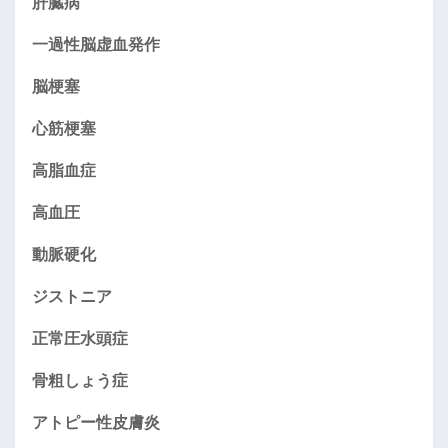
肝臓病
一過性脳虚血発作
脳梗塞
心筋梗塞
高脂血症
高血圧
動脈硬化
ジストニア
正常圧水頭症
骨粗しょう症
アトピー性皮膚炎