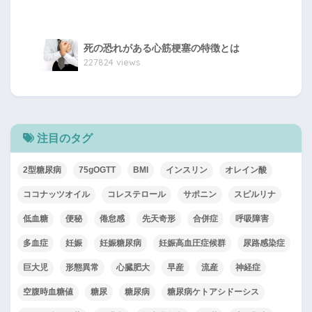
死の恐れがある心筋梗塞の特徴とは
227824 views
注目のタグ
2型糖尿病
75gOGTT
BMI
インスリン
オレイン酸
ココナッツオイル
コレステロール
サポニン
スピルリナ
低血糖
便秘
倦怠感
先天奇形
合併症
呼吸障害
多血症
妊娠
妊娠糖尿病
妊娠高血圧症候群
尿路感染症
巨大児
形態異常
心臓肥大
早産
流産
神経症
空腹時血糖値
糖尿
糖尿病
糖尿病ケトアシドーシス