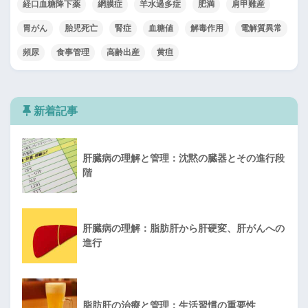
経口血糖降下薬
網膜症
羊水過多症
肥満
肩甲難産
胃がん
胎児死亡
腎症
血糖値
解毒作用
電解質異常
頻尿
食事管理
高齢出産
黄疸
新着記事
肝臓病の理解と管理：沈黙の臓器とその進行段
階
肝臓病の理解：脂肪肝から肝硬変、肝がんへの
進行
脂肪肝の治療と管理：生活習慣の重要性