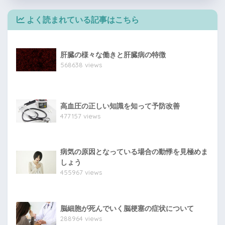
よく読まれている記事はこちら
肝臓の様々な働きと肝臓病の特徴
568638 views
高血圧の正しい知識を知って予防改善
477157 views
病気の原因となっている場合の動悸を見極めま
しょう
455967 views
脳細胞が死んでいく脳梗塞の症状について
288964 views