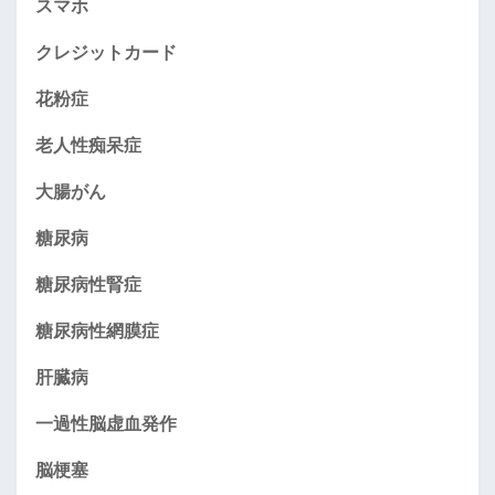
スマホ
クレジットカード
花粉症
老人性痴呆症
大腸がん
糖尿病
糖尿病性腎症
糖尿病性網膜症
肝臓病
一過性脳虚血発作
脳梗塞