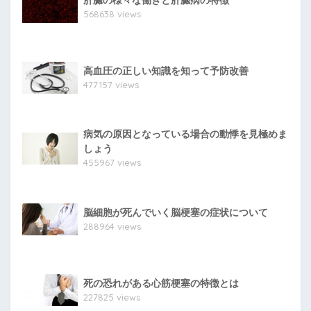
肝臓の様々な働きと肝臓病の特徴
568638 views
高血圧の正しい知識を知って予防改善
477157 views
病気の原因となっている場合の動悸を見極めま
しょう
455967 views
脳細胞が死んでいく脳梗塞の症状について
288964 views
死の恐れがある心筋梗塞の特徴とは
227825 views