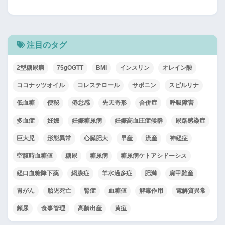
注目のタグ
2型糖尿病
75gOGTT
BMI
インスリン
オレイン酸
ココナッツオイル
コレステロール
サポニン
スピルリナ
低血糖
便秘
倦怠感
先天奇形
合併症
呼吸障害
多血症
妊娠
妊娠糖尿病
妊娠高血圧症候群
尿路感染症
巨大児
形態異常
心臓肥大
早産
流産
神経症
空腹時血糖値
糖尿
糖尿病
糖尿病ケトアシドーシス
経口血糖降下薬
網膜症
羊水過多症
肥満
肩甲難産
胃がん
胎児死亡
腎症
血糖値
解毒作用
電解質異常
頻尿
食事管理
高齢出産
黄疸