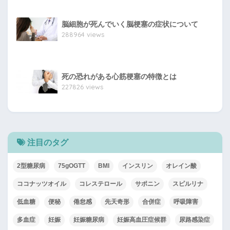
脳細胞が死んでいく脳梗塞の症状について
288964 views
死の恐れがある心筋梗塞の特徴とは
227826 views
注目のタグ
2型糖尿病
75gOGTT
BMI
インスリン
オレイン酸
ココナッツオイル
コレステロール
サポニン
スピルリナ
低血糖
便秘
倦怠感
先天奇形
合併症
呼吸障害
多血症
妊娠
妊娠糖尿病
妊娠高血圧症候群
尿路感染症