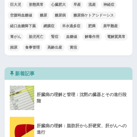
巨大児
形態異常
心臓肥大
早産
流産
神経症
空腹時血糖値
糖尿
糖尿病
糖尿病ケトアシドーシス
経口血糖降下薬
網膜症
羊水過多症
肥満
肩甲難産
胃がん
胎児死亡
腎症
血糖値
解毒作用
電解質異常
頻尿
食事管理
高齢出産
黄疸
新着記事
肝臓病の理解と管理：沈黙の臓器とその進行段
階
肝臓病の理解：脂肪肝から肝硬変、肝がんへの
進行