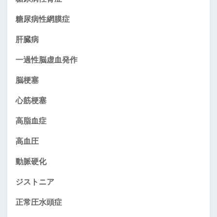
糖尿病性網膜症
肝臓病
一過性脳虚血発作
脳梗塞
心筋梗塞
高脂血症
高血圧
動脈硬化
ジストニア
正常圧水頭症