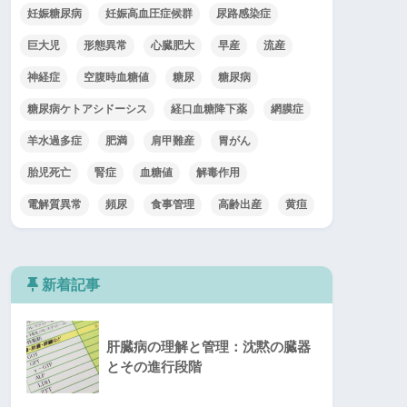
妊娠糖尿病
妊娠高血圧症候群
尿路感染症
巨大児
形態異常
心臓肥大
早産
流産
神経症
空腹時血糖値
糖尿
糖尿病
糖尿病ケトアシドーシス
経口血糖降下薬
網膜症
羊水過多症
肥満
肩甲難産
胃がん
胎児死亡
腎症
血糖値
解毒作用
電解質異常
頻尿
食事管理
高齢出産
黄疸
新着記事
肝臓病の理解と管理：沈黙の臓器
とその進行段階