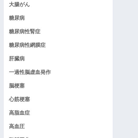
大腸がん
糖尿病
糖尿病性腎症
糖尿病性網膜症
肝臓病
一過性脳虚血発作
脳梗塞
心筋梗塞
高脂血症
高血圧