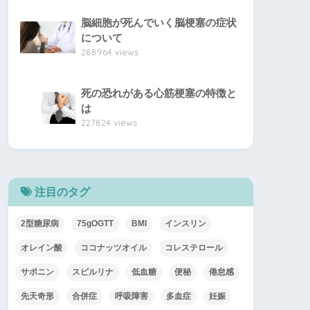
脳細胞が死んでいく脳梗塞の症状
について
288964 views
死の恐れがある心筋梗塞の特徴と
は
227824 views
注目のタグ
2型糖尿病
75gOGTT
BMI
インスリン
オレイン酸
ココナッツオイル
コレステロール
サポニン
スピルリナ
低血糖
便秘
倦怠感
先天奇形
合併症
呼吸障害
多血症
妊娠