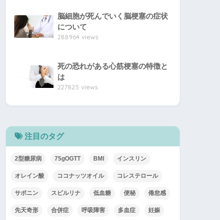
脳細胞が死んでいく脳梗塞の症状
について
288964 views
死の恐れがある心筋梗塞の特徴と
は
227825 views
注目のタグ
2型糖尿病
75gOGTT
BMI
インスリン
オレイン酸
ココナッツオイル
コレステロール
サポニン
スピルリナ
低血糖
便秘
倦怠感
先天奇形
合併症
呼吸障害
多血症
妊娠