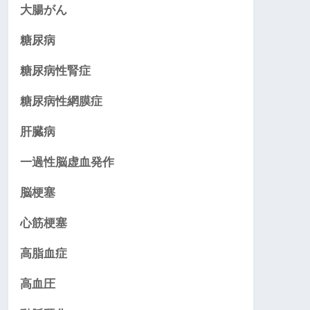
大腸がん
糖尿病
糖尿病性腎症
糖尿病性網膜症
肝臓病
一過性脳虚血発作
脳梗塞
心筋梗塞
高脂血症
高血圧