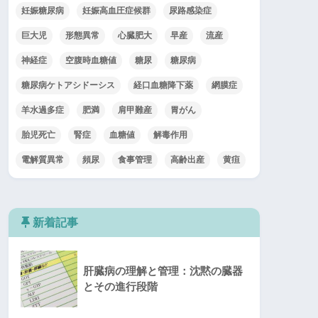
妊娠糖尿病
妊娠高血圧症候群
尿路感染症
巨大児
形態異常
心臓肥大
早産
流産
神経症
空腹時血糖値
糖尿
糖尿病
糖尿病ケトアシドーシス
経口血糖降下薬
網膜症
羊水過多症
肥満
肩甲難産
胃がん
胎児死亡
腎症
血糖値
解毒作用
電解質異常
頻尿
食事管理
高齢出産
黄疸
新着記事
肝臓病の理解と管理：沈黙の臓器
とその進行段階