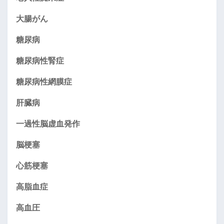
大腸がん
糖尿病
糖尿病性腎症
糖尿病性網膜症
肝臓病
一過性脳虚血発作
脳梗塞
心筋梗塞
高脂血症
高血圧