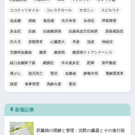
ココナッツオイル
コレステロール
サポニン
スピルリナ
低血糖
便秘
倦怠感
先天奇形
合併症
呼吸障害
多血症
妊娠
妊娠糖尿病
妊娠高血圧症候群
尿路感染症
巨大児
形態異常
心臓肥大
早産
流産
神経症
空腹時血糖値
糖尿
糖尿病
糖尿病ケトアシドーシス
経口血糖降下薬
網膜症
羊水過多症
肥満
肩甲難産
胃がん
胎児死亡
腎症
血糖値
解毒作用
電解質異常
頻尿
食事管理
高齢出産
黄疸
新着記事
肝臓病の理解と管理：沈黙の臓器とその進行段