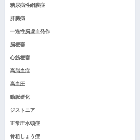
糖尿病性網膜症
肝臓病
一過性脳虚血発作
脳梗塞
心筋梗塞
高脂血症
高血圧
動脈硬化
ジストニア
正常圧水頭症
骨粗しょう症