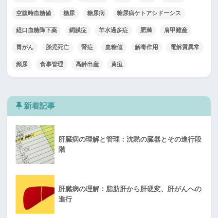
空腹時血糖値
糖尿
糖尿病
糖尿病ケトアシドーシス
経口血糖降下薬
網膜症
羊水過多症
肥満
肩甲難産
胃がん
胎児死亡
腎症
血糖値
解毒作用
電解質異常
頻尿
食事管理
高齢出産
黄疸
新着記事
肝臓病の理解と管理：沈黙の臓器とその進行段
階
肝臓病の理解：脂肪肝から肝硬変、肝がんへの
進行