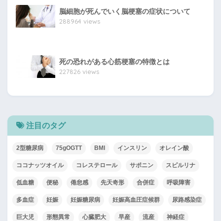
脳細胞が死んでいく脳梗塞の症状について
288964 views
死の恐れがある心筋梗塞の特徴とは
227826 views
注目のタグ
2型糖尿病
75gOGTT
BMI
インスリン
オレイン酸
ココナッツオイル
コレステロール
サポニン
スピルリナ
低血糖
便秘
倦怠感
先天奇形
合併症
呼吸障害
多血症
妊娠
妊娠糖尿病
妊娠高血圧症候群
尿路感染症
巨大児
形態異常
心臓肥大
早産
流産
神経症