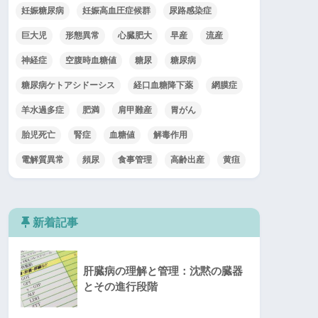
妊娠糖尿病
妊娠高血圧症候群
尿路感染症
巨大児
形態異常
心臓肥大
早産
流産
神経症
空腹時血糖値
糖尿
糖尿病
糖尿病ケトアシドーシス
経口血糖降下薬
網膜症
羊水過多症
肥満
肩甲難産
胃がん
胎児死亡
腎症
血糖値
解毒作用
電解質異常
頻尿
食事管理
高齢出産
黄疸
新着記事
肝臓病の理解と管理：沈黙の臓器
とその進行段階