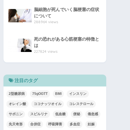
脳細胞が死んでいく脳梗塞の症状
について
288964 views
死の恐れがある心筋梗塞の特徴と
は
227824 views
注目のタグ
2型糖尿病
75gOGTT
BMI
インスリン
オレイン酸
ココナッツオイル
コレステロール
サポニン
スピルリナ
低血糖
便秘
倦怠感
先天奇形
合併症
呼吸障害
多血症
妊娠