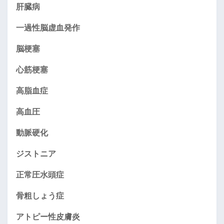
肝臓病
一過性脳虚血発作
脳梗塞
心筋梗塞
高脂血症
高血圧
動脈硬化
ジストニア
正常圧水頭症
骨粗しょう症
アトピー性皮膚炎