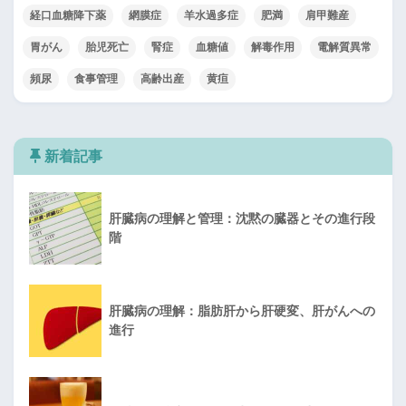
経口血糖降下薬
網膜症
羊水過多症
肥満
肩甲難産
胃がん
胎児死亡
腎症
血糖値
解毒作用
電解質異常
頻尿
食事管理
高齢出産
黄疸
新着記事
肝臓病の理解と管理：沈黙の臓器とその進行段
階
肝臓病の理解：脂肪肝から肝硬変、肝がんへの
進行