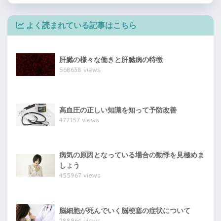
よく読まれている記事はこちら
肝臓の様々な働きと肝臓病の特徴
568638 views
高血圧の正しい知識を知って予防改善
477157 views
病気の原因となっている場合の動悸を見極めま
しょう
455967 views
脳細胞が死んでいく脳梗塞の症状について
288964 views