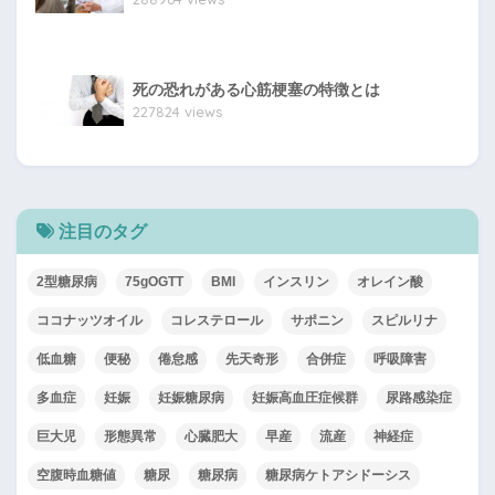
死の恐れがある心筋梗塞の特徴とは
227824 views
注目のタグ
2型糖尿病
75gOGTT
BMI
インスリン
オレイン酸
ココナッツオイル
コレステロール
サポニン
スピルリナ
低血糖
便秘
倦怠感
先天奇形
合併症
呼吸障害
多血症
妊娠
妊娠糖尿病
妊娠高血圧症候群
尿路感染症
巨大児
形態異常
心臓肥大
早産
流産
神経症
空腹時血糖値
糖尿
糖尿病
糖尿病ケトアシドーシス