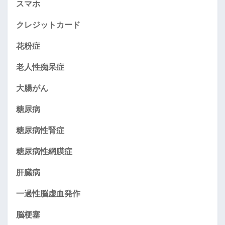
スマホ
クレジットカード
花粉症
老人性痴呆症
大腸がん
糖尿病
糖尿病性腎症
糖尿病性網膜症
肝臓病
一過性脳虚血発作
脳梗塞