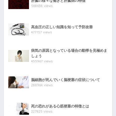
肝臓の様々な働きと肝臓病の特徴
568638 views
高血圧の正しい知識を知って予防改善
477157 views
病気の原因となっている場合の動悸を見極めま
しょう
455967 views
脳細胞が死んでいく脳梗塞の症状について
288964 views
死の恐れがある心筋梗塞の特徴とは
227825 views