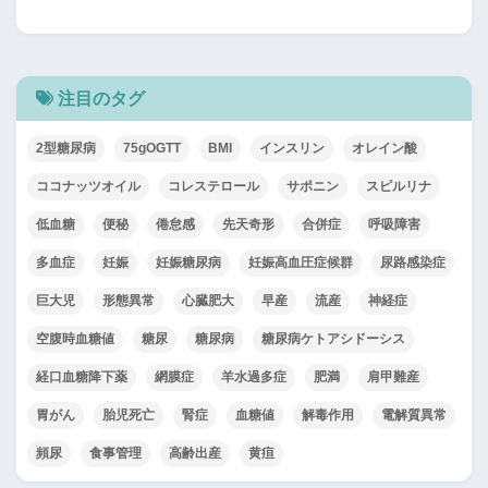
注目のタグ
2型糖尿病
75gOGTT
BMI
インスリン
オレイン酸
ココナッツオイル
コレステロール
サポニン
スピルリナ
低血糖
便秘
倦怠感
先天奇形
合併症
呼吸障害
多血症
妊娠
妊娠糖尿病
妊娠高血圧症候群
尿路感染症
巨大児
形態異常
心臓肥大
早産
流産
神経症
空腹時血糖値
糖尿
糖尿病
糖尿病ケトアシドーシス
経口血糖降下薬
網膜症
羊水過多症
肥満
肩甲難産
胃がん
胎児死亡
腎症
血糖値
解毒作用
電解質異常
頻尿
食事管理
高齢出産
黄疸