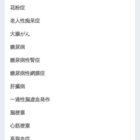
花粉症
老人性痴呆症
大腸がん
糖尿病
糖尿病性腎症
糖尿病性網膜症
肝臓病
一過性脳虚血発作
脳梗塞
心筋梗塞
高脂血症