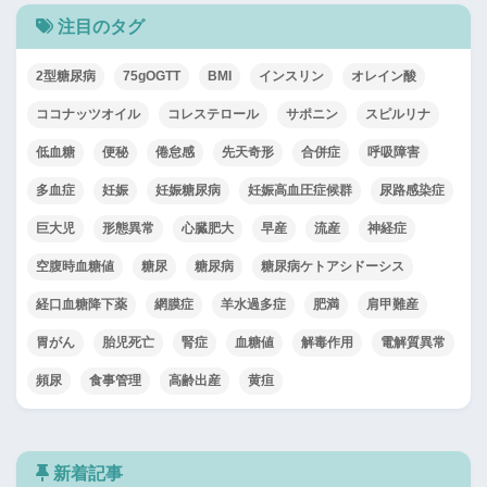
注目のタグ
2型糖尿病
75gOGTT
BMI
インスリン
オレイン酸
ココナッツオイル
コレステロール
サポニン
スピルリナ
低血糖
便秘
倦怠感
先天奇形
合併症
呼吸障害
多血症
妊娠
妊娠糖尿病
妊娠高血圧症候群
尿路感染症
巨大児
形態異常
心臓肥大
早産
流産
神経症
空腹時血糖値
糖尿
糖尿病
糖尿病ケトアシドーシス
経口血糖降下薬
網膜症
羊水過多症
肥満
肩甲難産
胃がん
胎児死亡
腎症
血糖値
解毒作用
電解質異常
頻尿
食事管理
高齢出産
黄疸
新着記事